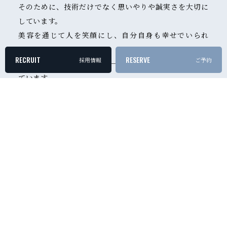
そのために、技術だけでなく思いやりや誠実さを大切に
しています。
美容を通じて人を笑顔にし、自分自身も幸せでいられ
る。
RECRUIT
RESERVE
採用情報
ご予約
そんな美容師を、私たちは一緒に育てていきたいと考え
ています。