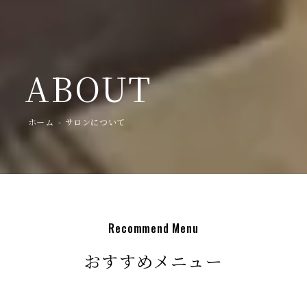
ABOUT
ホーム
サロンについて
R
e
c
o
m
m
e
n
d
M
e
n
u
おすすめメニュー