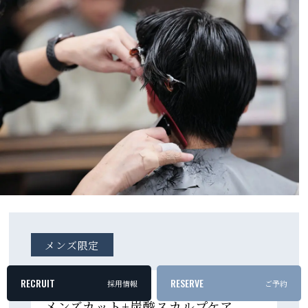
メンズ限定
RECRUIT
RESERVE
採用情報
ご予約
【メンズ必見！】
メンズカット+炭酸スカルプケア